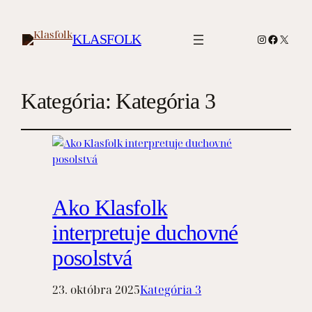
Instagram
Faceboo
X
KLASFOLK
Kategória:
Kategória 3
Ako Klasfolk
interpretuje duchovné
posolstvá
23. októbra 2025
Kategória 3